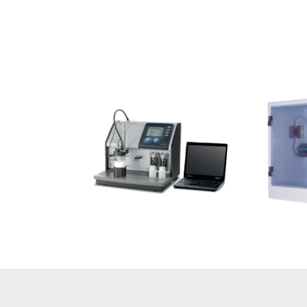
ZetaProbe
Acous
Más información
Más 