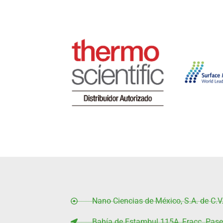
Surface
Thermo Scientific
S
Mas información
Mas i
Nano Ciencias de México, S.A. de C.V
Bahía de Estambul 115A, Fracc. Paseo