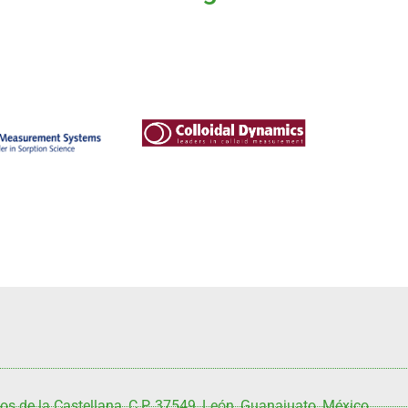
 Measurement
Colloidal Dynamics
ystems
Mas información
nformación
.
s de la Castellana, C.P. 37549, León, Guanajuato, México